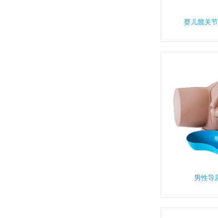
婴儿髋关节
男性导