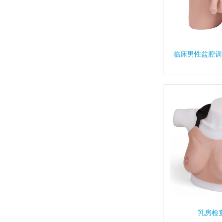
临床男性盆腔训
乳房检